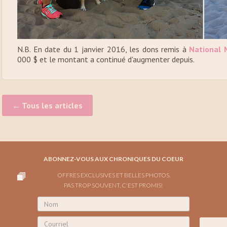
N.B. En date du 1 janvier 2016, les dons remis à
National 
000 $ et le montant a continué d'augmenter depuis.
← Tous les articles
ABONNEZ-VOUS AUX CHRONIQUES DU COEUR
OFFRES EXCLUSIVES ET BELLES PHOTOS.
PAS TROP SOUVENT, C'EST PROMIS!