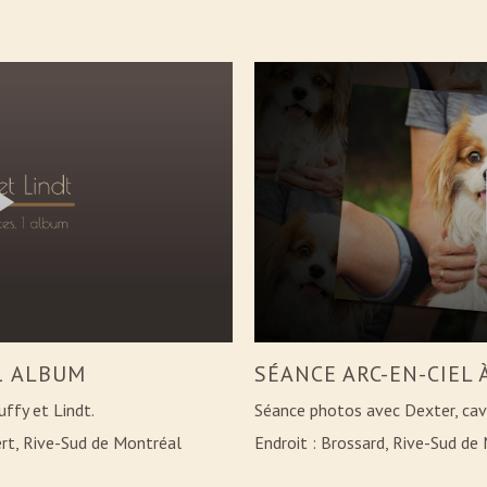
 1 ALBUM
SÉANCE ARC-EN-CIEL 
uffy et Lindt.
Séance photos avec Dexter, cav
ert, Rive-Sud de Montréal
Endroit : Brossard, Rive-Sud de