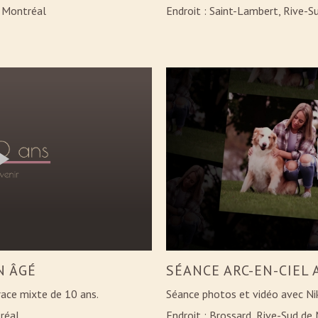
e Montréal
Endroit : Saint-Lambert, Rive-
N ÂGÉ
SÉANCE ARC-EN-CIEL 
race mixte de 10 ans.
Séance photos et vidéo avec Nik
réal
Endroit : Brossard, Rive-Sud de