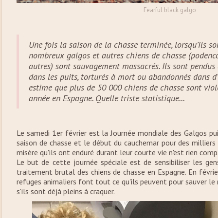
Fearful black galgo
Une fois la saison de la chasse terminée, lorsqu’ils son
nombreux galgos et autres chiens de chasse (podencos
autres) sont sauvagement massacrés. Ils sont pendus a
dans les puits, torturés à mort ou abandonnés dans d'
estime que plus de 50 000 chiens de chasse sont vi
année en Espagne. Quelle triste statistique...
Le samedi 1er février est la Journée mondiale des Galgos pui
saison de chasse et le début du cauchemar pour des milliers
misère qu'ils ont enduré durant leur courte vie n'est rien compa
Le but de cette journée spéciale est de sensibiliser les g
traitement brutal des chiens de chasse en Espagne. En février
refuges animaliers font tout ce qu'ils peuvent pour sauver 
s'ils sont déjà pleins à craquer.