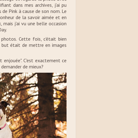
ifiant dans mes archives, j'ai pu
ns de Pink à cause de son nom. Le
bonheur de la savoir aimée et en
x, mais j'ai vu une belle occasion
Day.
photos. Cette fois, c'était bien
e but était de mettre en images
et enjouée". C'est exactement ce
ue demander de mieux?