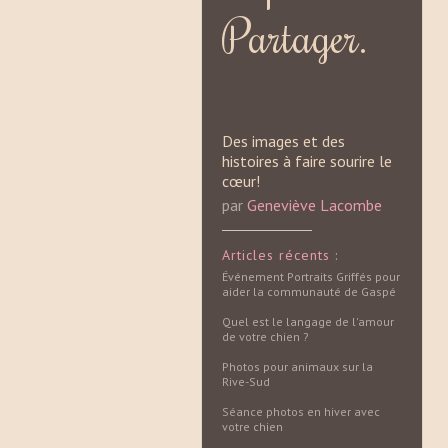
Partager.
Des images et des
histoires à faire sourire le
cœur!
par
Geneviève Lacombe
Articles récents :
Événement Portraits Griffés pour
aider la communauté de Gaspé
Quel est le langage de l'amour
de votre chien ?
Photos pour animaux sur la
Rive-Sud
Séance photos en hiver avec
votre chien