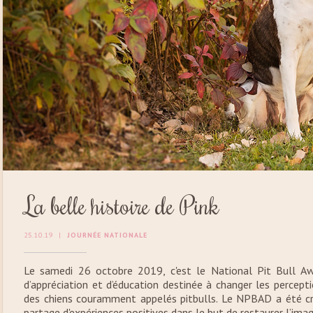
La belle histoire de Pink
25.10.19
|
JOURNÉE NATIONALE
Le samedi 26 octobre 2019, c'est le National Pit Bull Aw
d’appréciation et d’éducation destinée à changer les percepti
des chiens couramment appelés pitbulls. Le NPBAD a été cr
partage d'expériences positives dans le but de restaurer l’image