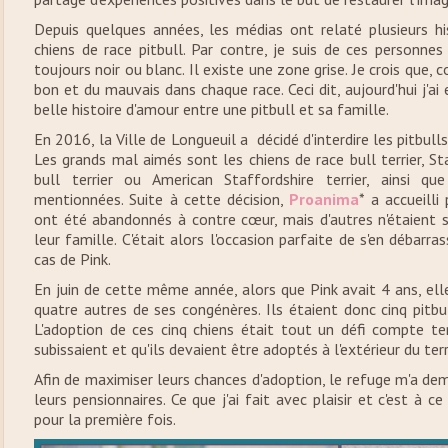
Depuis quelques années, les médias ont relaté plusieurs his
chiens de race pitbull. Par contre, je suis de ces personne
toujours noir ou blanc. Il existe une zone grise. Je crois que,
bon et du mauvais dans chaque race. Ceci dit, aujourd'hui j'a
belle histoire d'amour entre une pitbull et sa famille.
En 2016, la Ville de Longueuil a décidé d'interdire les pitbulls
Les grands mal aimés sont les chiens de race bull terrier, Sta
bull terrier ou American Staffordshire terrier, ainsi q
mentionnées. Suite à cette décision,
Proanima
* a accueilli
ont été abandonnés à contre cœur, mais d'autres n'étaient
leur famille. C'était alors l'occasion parfaite de s'en débarr
cas de Pink.
En juin de cette même année, alors que Pink avait 4 ans, ell
quatre autres de ses congénères. Ils étaient donc cinq pitbul
L'adoption de ces cinq chiens était tout un défi compte te
subissaient et qu'ils devaient être adoptés à l'extérieur du ter
Afin de maximiser leurs chances d'adoption, le refuge m'a dem
leurs pensionnaires. Ce que j'ai fait avec plaisir et c'est à 
pour la première fois.